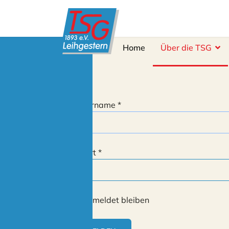
Home
Über die TSG
Benutzername
*
Passwort
*
Angemeldet bleiben